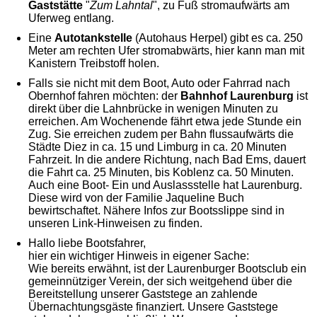
Gaststätte
"
Zum Lahntal
", zu Fuß stromaufwärts am
Uferweg entlang.
Eine
Autotankstelle
(Autohaus Herpel) gibt es ca. 250
Meter am rechten Ufer stromabwärts, hier kann man mit
Kanistern Treibstoff holen.
Falls sie nicht mit dem Boot, Auto oder Fahrrad nach
Obernhof fahren möchten: der
Bahnhof Laurenburg
ist
direkt über die Lahnbrücke in wenigen Minuten zu
erreichen. Am Wochenende fährt etwa jede Stunde ein
Zug. Sie erreichen zudem per Bahn flussaufwärts die
Städte Diez in ca. 15 und Limburg in ca. 20 Minuten
Fahrzeit. In die andere Richtung, nach Bad Ems, dauert
die Fahrt ca. 25 Minuten, bis Koblenz ca. 50 Minuten.
Auch eine Boot- Ein und Auslassstelle hat Laurenburg.
Diese wird von der Familie Jaqueline Buch
bewirtschaftet. Nähere Infos zur Bootsslippe sind in
unseren Link-Hinweisen zu finden.
Hallo liebe Bootsfahrer,
hier ein wichtiger Hinweis in eigener Sache:
Wie bereits erwähnt, ist der Laurenburger Bootsclub ein
gemeinnütziger Verein, der sich weitgehend über die
Bereitstellung unserer Gaststege an zahlende
Übernachtungsgäste finanziert. Unsere Gaststege